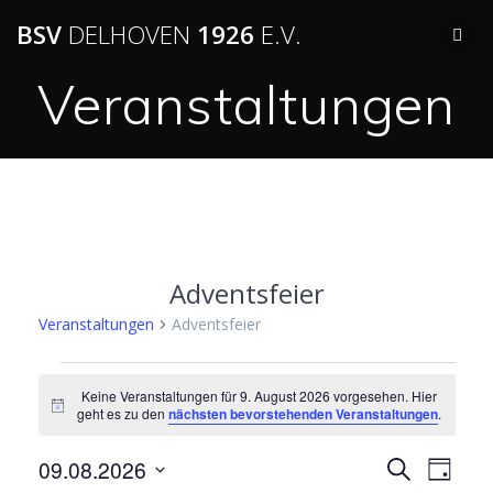
BSV
DELHOVEN
1926
E.V.
Veranstaltungen
Adventsfeier
Veranstaltungen
Adventsfeier
Keine Veranstaltungen für 9. August 2026 vorgesehen. Hier
Hinweis
geht es zu den
nächsten bevorstehenden Veranstaltungen
.
V
09.08.2026
V
Suche
Tag