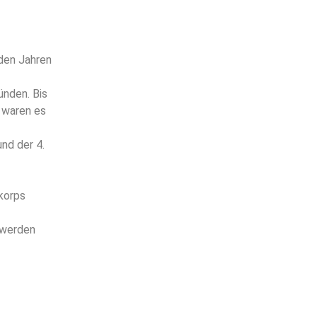
den Jahren
ünden. Bis
 waren es
nd der 4.
korps
 werden