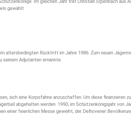
 Schützenkönige. Im gleichen Jahr trat Christian Erpenbach aus 
els gewählt.
inem altersbedingten Rücktritt im Jahre 1986. Zum neuen Jägerm
zu seinem Adjutanten ernannte.
n, sich eine Korpsfahne anzuschaffen. Um diese finanzieren zu 
Jägerball abgehalten werden. 1990, im Schützenkönigsjahr von J
en einer feierlichen Messe geweiht, der Delhovener Bevölkerun