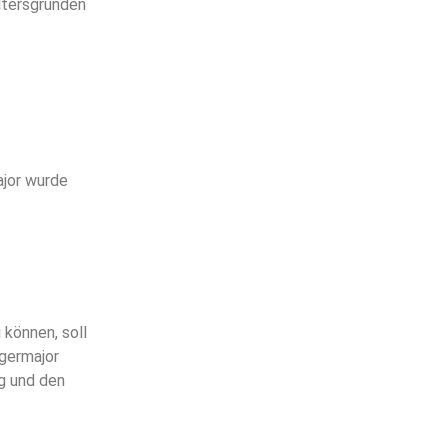
Altersgründen
ajor wurde
können, soll
ägermajor
g und den