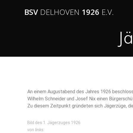
BSV
DELHOVEN
1926
E.V.
J
An einem Augustabend des Jahres 1926 beschlossen
Wilhelm Schneider und Josef Nix einen Bürgerschü
Zu diesem Zeitpunkt gründeten sich Jägerzüge, d
Bild des 1. Jägerzuges 1926
von links: