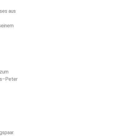
öses aus
 seinem
 zum
ns–Peter
gspaar.