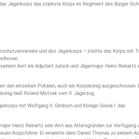
 das Jägerkorps das stärkste Korps im Regiment des Bürger-Sc
rschützenvereins und des Jägerkorps – stellte das Korps mit To
Delhoven.
 seinem Amt als Adjutant zurück und Jägermajor Heinz Reinartz 
ben den einzelnen Pokalen, auch ein Korpskönig ausgeschossen. 
pskönig hieß Roland Motzek vom 9. Jägerzug.
rkorps mit Wolfgang II. Gimborn und Königin Gisela I. das
major Heinz Reinartz sein Amt aus Altersgründen zur Verfügung 
uen Korpsführer. Er ernannte dann Daniel Thomas zu seinem Ad