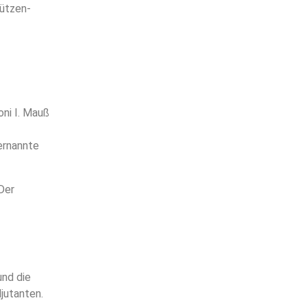
hützen-
ni I. Mauß
ernannte
Der
und die
jutanten.