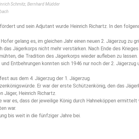
inrich Schmitz, Bernhard Müdder
nbach
dert und sein Adjutant wurde Heinrich Richartz. In den folgen
 Hofer gelang es, im gleichen Jahr einen neuen 2. Jägerzug zu gr
h das Jägerkorps nicht mehr verstärken. Nach Ende des Krieges
mühten, die Tradition des Jägerkorps wieder aufleben zu lassen.
 und Entbehrungen konnten sich 1946 nur noch der 2. Jägerzug u
est aus dem 4. Jägerzug der 1. Jägerzug.
tzenkönigswürde. Er war der erste Schützenkönig, den das Jäger
 Jäger, Heinrich Richartz.
e war es, dass der jeweilige König durch Hahneköppen ermittelt
ten war.
g bis weit in die fünfziger Jahre bei.