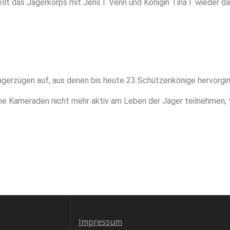
llt das Jägerkorps mit Jens I. Venn und Königin Tina I. wieder d
Jägerzügen auf, aus denen bis heute 23 Schützenkönige hervorgi
he Kameraden nicht mehr aktiv am Leben der Jäger teilnehmen; 
Impressum