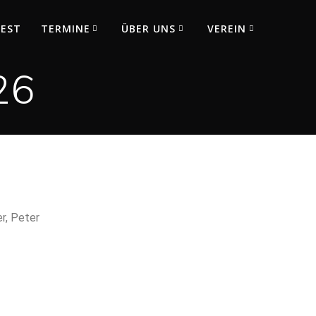
FEST
TERMINE
ÜBER UNS
VEREIN
26
r, Peter