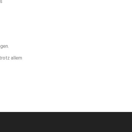
as
ngen.
trotz allem