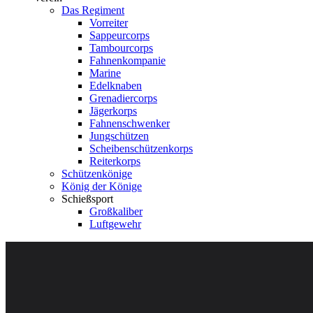
Das Regiment
Vorreiter
Sappeurcorps
Tambourcorps
Fahnenkompanie
Marine
Edelknaben
Grenadiercorps
Jägerkorps
Fahnenschwenker
Jungschützen
Scheibenschützenkorps
Reiterkorps
Schützenkönige
König der Könige
Schießsport
Großkaliber
Luftgewehr