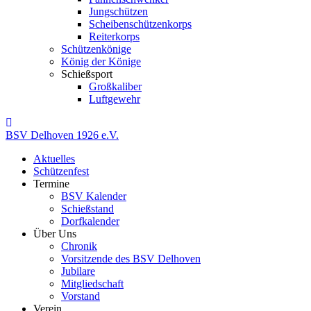
Jungschützen
Scheibenschützenkorps
Reiterkorps
Schützenkönige
König der Könige
Schießsport
Großkaliber
Luftgewehr
BSV
Delhoven
1926
e.V.
Aktuelles
Schützenfest
Termine
BSV Kalender
Schießstand
Dorfkalender
Über Uns
Chronik
Vorsitzende des BSV Delhoven
Jubilare
Mitgliedschaft
Vorstand
Verein