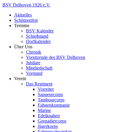
BSV
Delhoven
1926
e.V.
Aktuelles
Schützenfest
Termine
BSV Kalender
Schießstand
Dorfkalender
Über Uns
Chronik
Vorsitzende des BSV Delhoven
Jubilare
Mitgliedschaft
Vorstand
Verein
Das Regiment
Vorreiter
Sappeurcorps
Tambourcorps
Fahnenkompanie
Marine
Edelknaben
Grenadiercorps
Jägerkorps
Fahnenschwenker