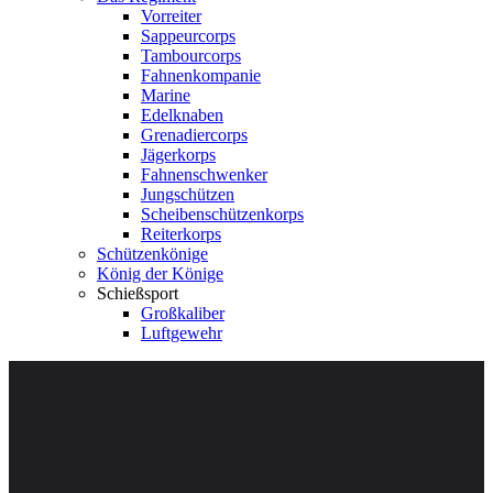
Vorreiter
Sappeurcorps
Tambourcorps
Fahnenkompanie
Marine
Edelknaben
Grenadiercorps
Jägerkorps
Fahnenschwenker
Jungschützen
Scheibenschützenkorps
Reiterkorps
Schützenkönige
König der Könige
Schießsport
Großkaliber
Luftgewehr