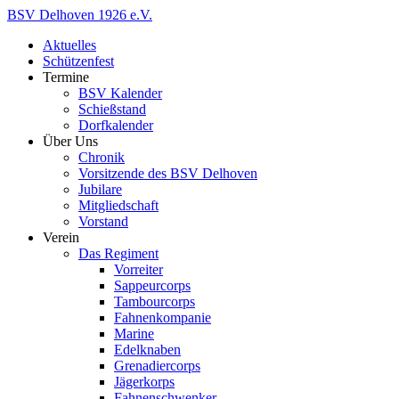
Zum
BSV
Delhoven
1926
e.V.
Inhalt
Aktuelles
springen
Schützenfest
Termine
BSV Kalender
Schießstand
Dorfkalender
Über Uns
Chronik
Vorsitzende des BSV Delhoven
Jubilare
Mitgliedschaft
Vorstand
Verein
Das Regiment
Vorreiter
Sappeurcorps
Tambourcorps
Fahnenkompanie
Marine
Edelknaben
Grenadiercorps
Jägerkorps
Fahnenschwenker