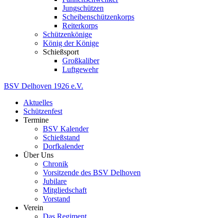
Jungschützen
Scheibenschützenkorps
Reiterkorps
Schützenkönige
König der Könige
Schießsport
Großkaliber
Luftgewehr
BSV
Delhoven
1926
e.V.
Aktuelles
Schützenfest
Termine
BSV Kalender
Schießstand
Dorfkalender
Über Uns
Chronik
Vorsitzende des BSV Delhoven
Jubilare
Mitgliedschaft
Vorstand
Verein
Das Regiment