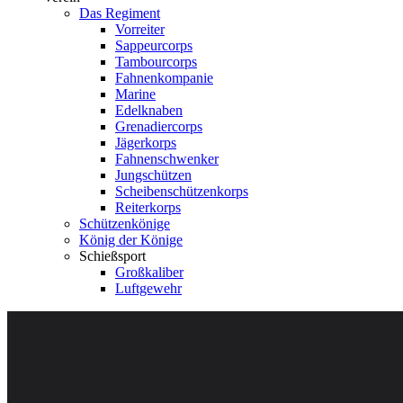
Das Regiment
Vorreiter
Sappeurcorps
Tambourcorps
Fahnenkompanie
Marine
Edelknaben
Grenadiercorps
Jägerkorps
Fahnenschwenker
Jungschützen
Scheibenschützenkorps
Reiterkorps
Schützenkönige
König der Könige
Schießsport
Großkaliber
Luftgewehr