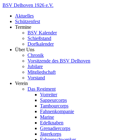
BSV
Delhoven
1926
e.V.
Aktuelles
Schützenfest
Termine
BSV Kalender
Schießstand
Dorfkalender
Über Uns
Chronik
Vorsitzende des BSV Delhoven
Jubilare
Mitgliedschaft
Vorstand
Verein
Das Regiment
Vorreiter
Sappeurcorps
Tambourcorps
Fahnenkompanie
Marine
Edelknaben
Grenadiercorps
Jägerkorps
Fahnenschwenker