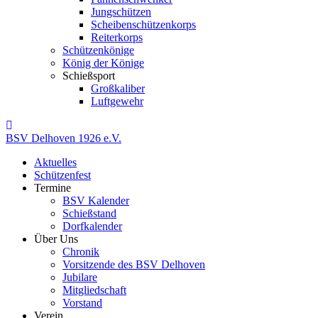
Jungschützen
Scheibenschützenkorps
Reiterkorps
Schützenkönige
König der Könige
Schießsport
Großkaliber
Luftgewehr
BSV
Delhoven
1926
e.V.
Aktuelles
Schützenfest
Termine
BSV Kalender
Schießstand
Dorfkalender
Über Uns
Chronik
Vorsitzende des BSV Delhoven
Jubilare
Mitgliedschaft
Vorstand
Verein