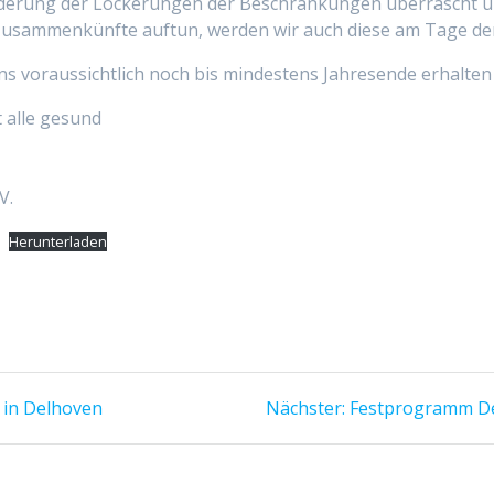
Änderung der Lockerungen der Beschränkungen überrascht uns
r Zusammenkünfte auftun, werden wir auch diese am Tage 
 voraussichtlich noch bis mindestens Jahresende erhalten
 alle gesund
V.
Herunterladen
 in Delhoven
Nächster:
Festprogramm Del