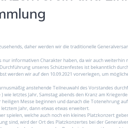
ammlung
 zusehends, daher werden wir die traditionelle Generalvers
s nur informativen Charakter haben, da wir auch weiterhin
urchführung unseres Schützenfestes ist bekanntlich durc
st werden wir auf den 10.09.2021 vorverlegen, um möglich
turnusmäßig anstehende Teilneuwahl des Vorstandes durchfü
e ) wie letztes Jahr, Samstag abends den Kranz am Kriegerd
r heiligen Messe beginnen und danach die Totenehrung au
 letztem Jahr, dann etwas etwas erweitert.
r spielen, welche auch noch ein kleines Platzkonzert geben
ärung sind, wird der Ort des Platzkonzertes bei der Genera