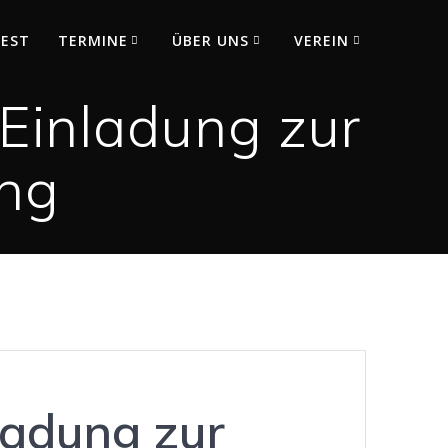
FEST
TERMINE
ÜBER UNS
VEREIN
Einladung zur
ng
ladung zur