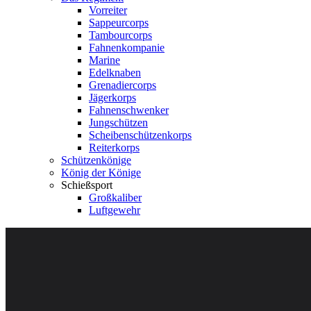
Vorreiter
Sappeurcorps
Tambourcorps
Fahnenkompanie
Marine
Edelknaben
Grenadiercorps
Jägerkorps
Fahnenschwenker
Jungschützen
Scheibenschützenkorps
Reiterkorps
Schützenkönige
König der Könige
Schießsport
Großkaliber
Luftgewehr