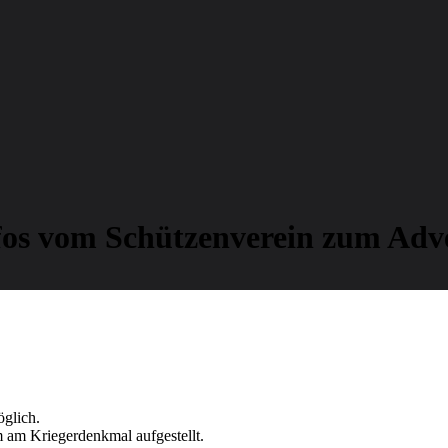
fos vom Schützenverein zum Adv
öglich.
am Kriegerdenkmal aufgestellt.