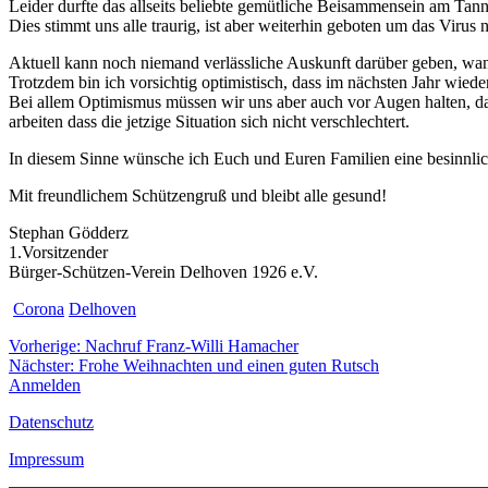
Leider durfte das allseits beliebte gemütliche Beisammensein am Tann
Dies stimmt uns alle traurig, ist aber weiterhin geboten um das Virus n
Aktuell kann noch niemand verlässliche Auskunft darüber geben, wa
Trotzdem bin ich vorsichtig optimistisch, dass im nächsten Jahr wiede
Bei allem Optimismus müssen wir uns aber auch vor Augen halten, da
arbeiten dass die jetzige Situation sich nicht verschlechtert.
In diesem Sinne wünsche ich Euch und Euren Familien eine besinnlic
Mit freundlichem Schützengruß und bleibt alle gesund!
Stephan Gödderz
1.Vorsitzender
Bürger-Schützen-Verein Delhoven 1926 e.V.
Corona
Delhoven
Beitragsnavigation
Vorheriger
Vorherige:
Nachruf Franz-Willi Hamacher
Nächster
Beitrag:
Nächster:
Frohe Weihnachten und einen guten Rutsch
Beitrag:
Anmelden
Datenschutz
Impressum