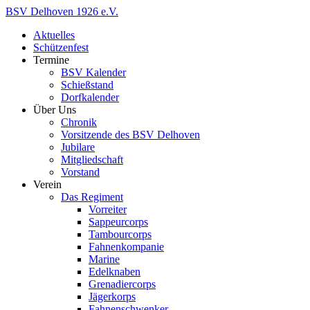
Zum
BSV
Delhoven
1926
e.V.
Inhalt
Aktuelles
springen
Schützenfest
Termine
BSV Kalender
Schießstand
Dorfkalender
Über Uns
Chronik
Vorsitzende des BSV Delhoven
Jubilare
Mitgliedschaft
Vorstand
Verein
Das Regiment
Vorreiter
Sappeurcorps
Tambourcorps
Fahnenkompanie
Marine
Edelknaben
Grenadiercorps
Jägerkorps
Fahnenschwenker