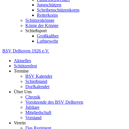
Jungschützen
Scheibenschützenkorps
Reiterkorps
Schützenkönige
König der Könige
Schießsport
Großkaliber
Luftgewehr
BSV
Delhoven
1926
e.V.
Aktuelles
Schützenfest
Termine
BSV Kalender
Schießstand
Dorfkalender
Über Uns
Chronik
Vorsitzende des BSV Delhoven
Jubilare
Mitgliedschaft
Vorstand
Verein
Das Regiment