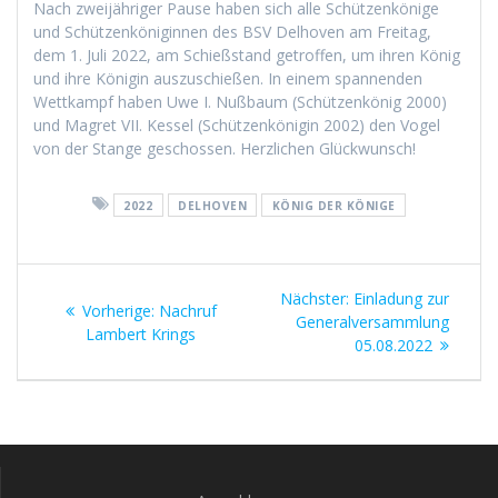
Nach zweijähriger Pause haben sich alle Schützenkönige
und Schützenköniginnen des BSV Delhoven am Freitag,
dem 1. Juli 2022, am Schießstand getroffen, um ihren König
und ihre Königin auszuschießen. In einem spannenden
Wettkampf haben Uwe I. Nußbaum (Schützenkönig 2000)
und Magret VII. Kessel (Schützenkönigin 2002) den Vogel
von der Stange geschossen. Herzlichen Glückwunsch!
2022
DELHOVEN
KÖNIG DER KÖNIGE
Nächster:
Einladung zur
Vorherige:
Nachruf
Generalversammlung
Lambert Krings
05.08.2022