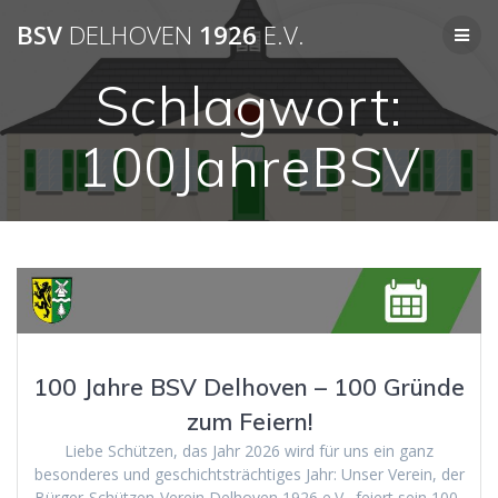
BSV
DELHOVEN
1926
E.V.
Schlagwort:
100JahreBSV
100 Jahre BSV Delhoven – 100 Gründe
zum Feiern!
Liebe Schützen, das Jahr 2026 wird für uns ein ganz
besonderes und geschichtsträchtiges Jahr: Unser Verein, der
Bürger-Schützen-Verein Delhoven 1926 e.V., feiert sein 100-