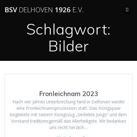
BSV
DELHOVEN
1926
E.V.
Schlagwort:
Bilder
Fronleichnam 2023
Nach vier Jahren Unterbrechung fand in Delhoven wieder
eine Fronleichnamsprozession statt. Das Königspaar
begleitete mit seinem Königszug „Verliebte Jungs“ und dem
Vorstand traditionsgemäß das Allerheiligste. Wir bedanken
uns recht herzlich…