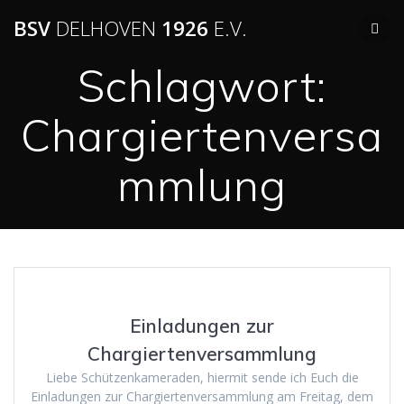
Zum
BSV
DELHOVEN
1926
E.V.
Inhalt
springen
Schlagwort:
Chargiertenversa
mmlung
Einladungen zur
Chargiertenversammlung
Liebe Schützenkameraden, hiermit sende ich Euch die
Einladungen zur Chargiertenversammlung am Freitag, dem