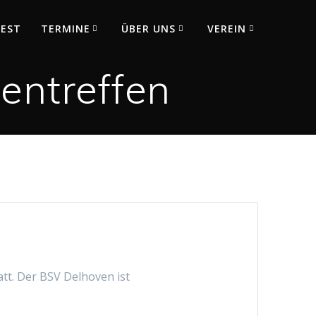
FEST
TERMINE
ÜBER UNS
VEREIN
entreffen
att. Der BSV Delhoven ist