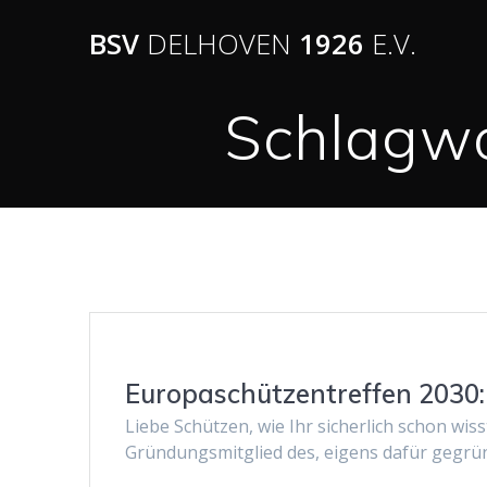
BSV
DELHOVEN
1926
E.V.
Schlagwo
Europaschützentreffen 2030
Liebe Schützen, wie Ihr sicherlich schon wis
Gründungsmitglied des, eigens dafür gegrü