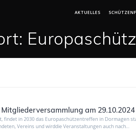
AKTUELLES
SCHÜTZEN
rt:
Europaschütz
: Mitgliederversammlung am 29.10.2024
st, findet in 2030 das Europaschützentreffen in Dormagen st
ndeten, Vereins und wirddie Veranstaltungen auch nach…