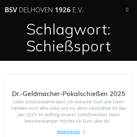
BSV
DELHOVEN
1926
E.V.
Schlagwort:
Schießsport
Dr.-Geldmacher-Pokalschießen 2025
Liebe Schützenkameraden, ich wünsche Euch und Euren
Familien noch alles Gute und vor allem Gesundheit für das
Jahr 2025! Im Auftrag unseres Schießmeisters Heinz
Wieschenkämper möchte ich Euch über die…
Weiterlesen