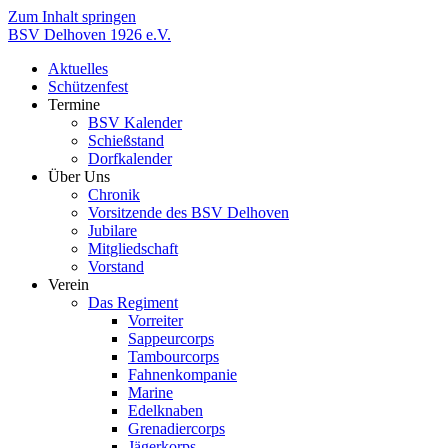
Zum Inhalt springen
BSV
Delhoven
1926
e.V.
Aktuelles
Schützenfest
Termine
BSV Kalender
Schießstand
Dorfkalender
Über Uns
Chronik
Vorsitzende des BSV Delhoven
Jubilare
Mitgliedschaft
Vorstand
Verein
Das Regiment
Vorreiter
Sappeurcorps
Tambourcorps
Fahnenkompanie
Marine
Edelknaben
Grenadiercorps
Jägerkorps