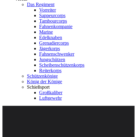
Das Regiment
Vorreiter
Sappeurcorps
Tambourcorps
Fahnenkompanie
Marine
Edelknaben
Grenadiercorps
Jägerkorps
Fahnenschwenker
Jungschützen
Scheibenschützenkorps
Reiterkorps
Schützenkönige
König der Könige
Schießsport
Großkaliber
Luftgewehr