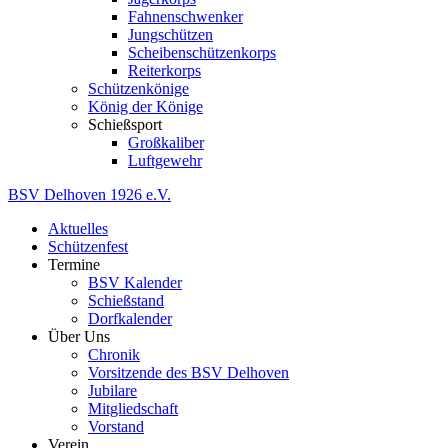
Fahnenschwenker
Jungschützen
Scheibenschützenkorps
Reiterkorps
Schützenkönige
König der Könige
Schießsport
Großkaliber
Luftgewehr
BSV
Delhoven
1926
e.V.
Aktuelles
Schützenfest
Termine
BSV Kalender
Schießstand
Dorfkalender
Über Uns
Chronik
Vorsitzende des BSV Delhoven
Jubilare
Mitgliedschaft
Vorstand
Verein