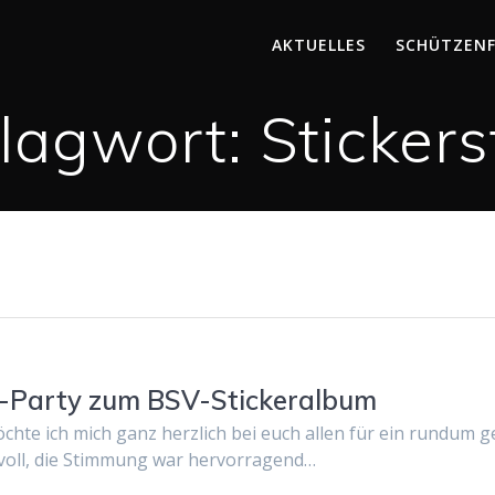
AKTUELLES
SCHÜTZEN
lagwort:
Stickers
f-Party zum BSV-Stickeralbum
hte ich mich ganz herzlich bei euch allen für ein rundum
voll, die Stimmung war hervorragend…