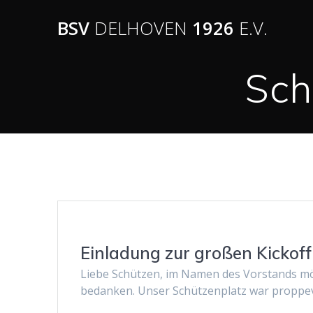
BSV
DELHOVEN
1926
E.V.
Sch
Einladung zur großen Kickof
Liebe Schützen, im Namen des Vorstands möc
bedanken. Unser Schützenplatz war proppe