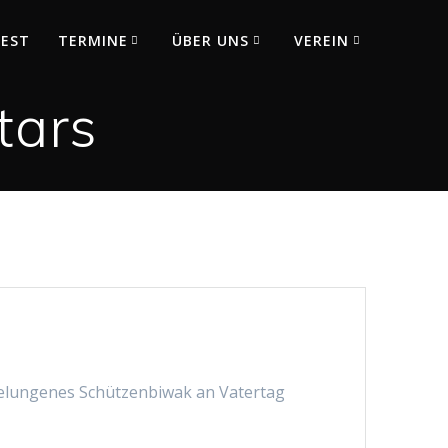
FEST
TERMINE
ÜBER UNS
VEREIN
tars
 gelungenes Schützenbiwak an Vatertag