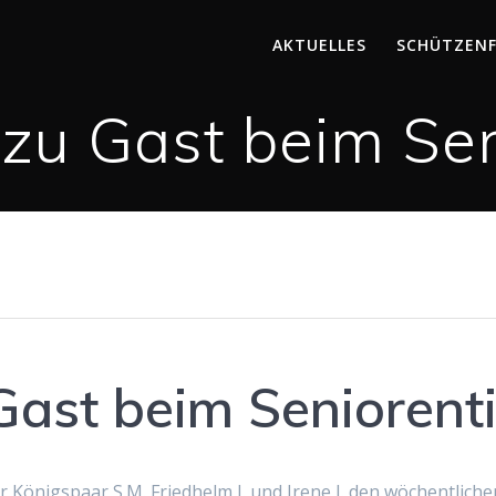
AKTUELLES
SCHÜTZEN
 zu Gast beim Sen
Gast beim Seniorent
önigspaar S.M. Friedhelm I. und Irene I. den wöchentliche