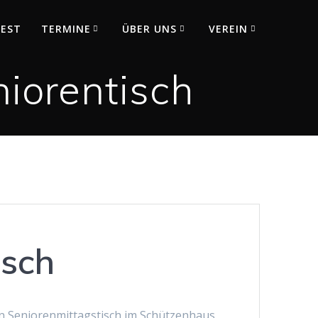
FEST
TERMINE
ÜBER UNS
VEREIN
iorentisch
isch
n Seniorenmittagstisch im Schützenhaus,