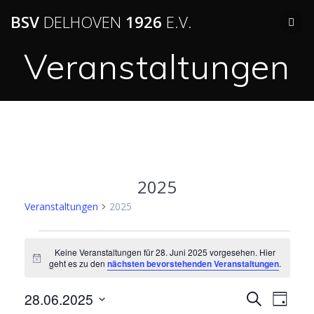
BSV
DELHOVEN
1926
E.V.
Veranstaltungen
2025
Veranstaltungen
2025
Keine Veranstaltungen für 28. Juni 2025 vorgesehen. Hier
Hinweis
geht es zu den
nächsten bevorstehenden Veranstaltungen
.
V
28.06.2025
V
Suche
Tag