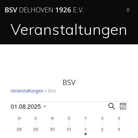
BSV
DELHOVEN
1926
E.V.
Veranstaltungen
BSV
Veranstaltungen
BSV
V
01.08.2025
V
Suche
Monat
Datum
e
e
K
M
D
M
D
F
S
S
wählen.
r
0
0
0
0
1
0
0
28
29
30
31
1
2
3
r
a
a
Veranstaltungen
Veranstaltungen
Veranstaltungen
Veranstaltungen
V
Veranstaltungen
Veransta